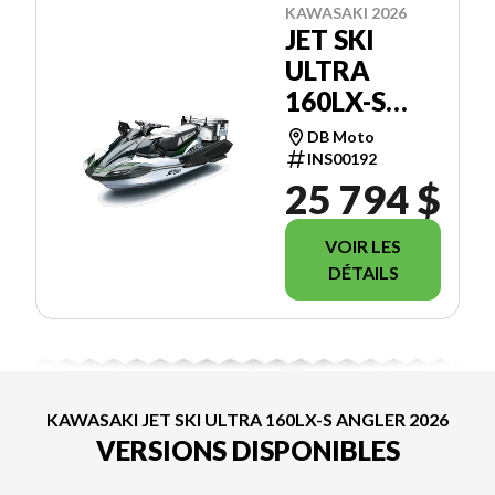
KAWASAKI 2026
JET SKI
ULTRA
160LX-S
ANGLER
DB Moto
INS00192
25 794 $
VOIR LES
DÉTAILS
KAWASAKI JET SKI ULTRA 160LX-S ANGLER 2026
VERSIONS DISPONIBLES