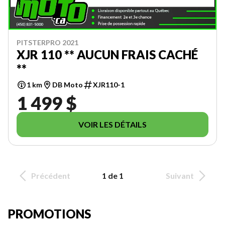
PITSTERPRO 2021
XJR 110 ** AUCUN FRAIS CACHÉ
**
1 km
DB Moto
XJR110-1
1 499 $
VOIR LES DÉTAILS
Précédent
1 de 1
Suivant
PROMOTIONS