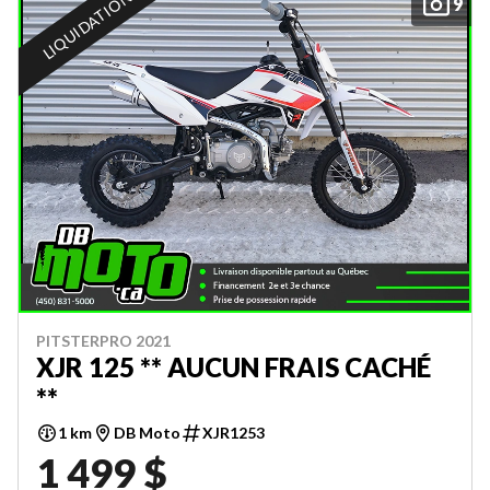
LIQUIDATION
9
PITSTERPRO 2021
XJR 125 ** AUCUN FRAIS CACHÉ
**
1 km
DB Moto
XJR1253
1 499 $