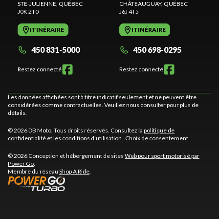
STE-JULIENNE
, QUÉBEC
CHÂTEAUGUAY
, QUÉBEC
J0K 2T0
J6J 4T5
ITINÉRAIRE
ITINÉRAIRE
450 831-5000
450 698-0295
Restez connecté
Restez connecté
Les données affichées sont à titre indicatif seulement et ne peuvent être
considérées comme contractuelles. Veuillez nous consulter pour plus de
détails.
© 2026 DB Moto. Tous droits réservés. Consultez la
politique de
confidentialité
et les
conditions d'utilisation
.
Choix de consentement.
© 2026 Conception et hébergement de sites
Web pour sport motorisé par
Power Go
.
Membre du réseau
Shop A Ride
.