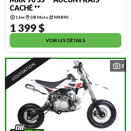
CACHÉ **
1 km
DB Moto
MXR90
1 399 $
VOIR LES DÉTAILS
LIQUIDATION
2