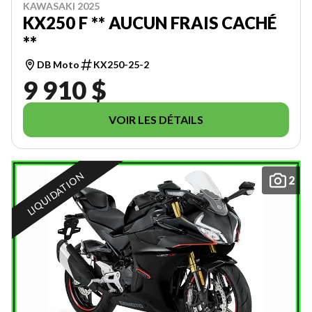
KAWASAKI 2025
KX250 F ** AUCUN FRAIS CACHÉ
**
DB Moto
KX250-25-2
9 910 $
VOIR LES DÉTAILS
LIQUIDATION
2