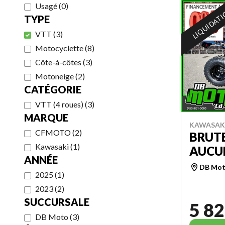
Usagé
(
0
)
LIQUIDAT
TYPE
VTT
(
3
)
Motocyclette
(
8
)
Côte-à-côtes
(
3
)
Motoneige
(
2
)
CATÉGORIE
VTT (4 roues)
(
3
)
MARQUE
KAWASAKI
CFMOTO
(
2
)
BRUTE
Kawasaki
(
1
)
AUCUN
ANNÉE
DB Mo
2025
(
1
)
2023
(
2
)
SUCCURSALE
5 82
DB Moto
(
3
)