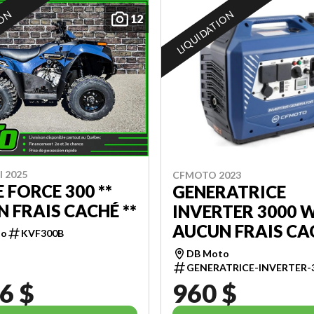
ION
LIQUIDATION
12
 2025
CFMOTO 2023
 FORCE 300 **
GENERATRICE
 FRAIS CACHÉ **
INVERTER 3000 W
AUCUN FRAIS CAC
to
KVF300B
DB Moto
GENERATRICE-INVERTER
6 $
960 $