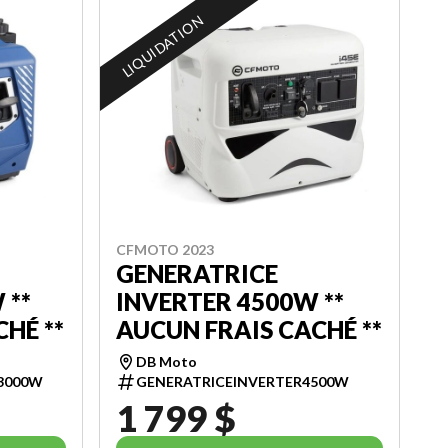
LIQUIDATION
CFMOTO 2023
GENERATRICE
 **
INVERTER 4500W **
HÉ **
AUCUN FRAIS CACHÉ **
DB Moto
-3000W
GENERATRICEINVERTER4500W
1 799 $