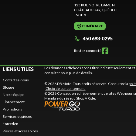
125 RUE NOTRE DAME N
CHÂTEAUGUAY
, QUÉBEC
J6J 4T5
ITINÉRAIRE
450 698-0295
Restez connecté
Les données affichées sont à titre indicatif seulement 
LIENS UTILES
consulter pour plus de détails.
Contactez-nous
© 2026 DB Moto. Tous droits réservés. Consultez la
poli
Blogue
Choix de consentement.
© 2026 Conception et hébergement de sites
Web pour s
Notre équipe
Membre du réseau
Shop A Ride
.
Financement
Promotions
Services et pièces
Entretien
Pièces et accessoires