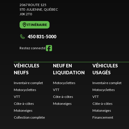
2067 ROUTE 125
STE-JULIENNE
, QUÉBEC
J0K 2T0
ITINÉRAIRE
450 831-5000
Restez connecté
VÉHICULES
NEUF EN
VÉHICULES
NEUFS
LIQUIDATION
USAGÉS
Inventaire complet
Motocyclettes
Inventaire complet
Motocyclettes
VTT
Motocyclettes
VTT
Côte-à-côtes
VTT
Côte-à-côtes
Motoneiges
Côte-à-côtes
Motoneiges
Motoneiges
Collection complète
Financement