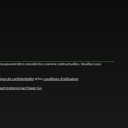
et ne peuvent être considérées comme contractuelles. Veuillez nous
tique de confidentialité
et les
conditions d'utilisation
.
port motorisé par Power Go
.