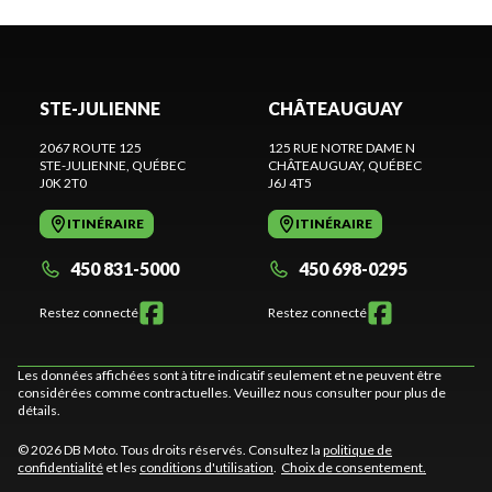
STE-JULIENNE
CHÂTEAUGUAY
2067 ROUTE 125
125 RUE NOTRE DAME N
STE-JULIENNE
, QUÉBEC
CHÂTEAUGUAY
, QUÉBEC
J0K 2T0
J6J 4T5
ITINÉRAIRE
ITINÉRAIRE
450 831-5000
450 698-0295
Restez connecté
Restez connecté
Les données affichées sont à titre indicatif seulement et ne peuvent être
considérées comme contractuelles. Veuillez nous consulter pour plus de
détails.
© 2026 DB Moto. Tous droits réservés. Consultez la
politique de
confidentialité
et les
conditions d'utilisation
.
Choix de consentement.