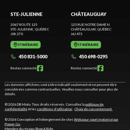
STE-JULIENNE
CHÂTEAUGUAY
2067 ROUTE 125
125 RUE NOTRE DAME N
STE-JULIENNE
, QUÉBEC
CHÂTEAUGUAY
, QUÉBEC
J0K 2T0
J6J 4T5
ITINÉRAIRE
ITINÉRAIRE
450 831-5000
450 698-0295
Restez connecté
Restez connecté
Les données affichées sont à titre indicatif seulement et ne peuvent être
considérées comme contractuelles. Veuillez nous consulter pour plus de
détails.
© 2026 DB Moto. Tous droits réservés. Consultez la
politique de
confidentialité
et les
conditions d'utilisation
.
Choix de consentement.
© 2026 Conception et hébergement de sites
Web pour sport motorisé par
Power Go
.
Membre du réseau
Shop A Ride
.