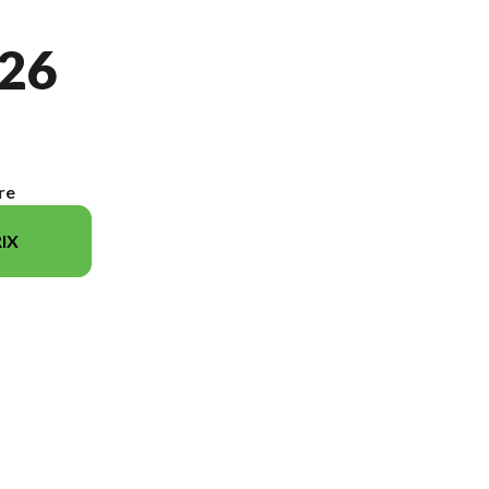
26
re
IX
 modèle sur l'image est le 675NK Blanc glacier