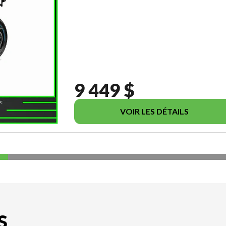
9 449 $
VOIR LES DÉTAILS
S