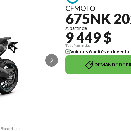
CFMOTO
675NK 20
À partir de
9 449 $
Tous frais inclus
Voir nos 6 unités en inventai
DEMANDE DE PR
 Blanc glacier
La version du