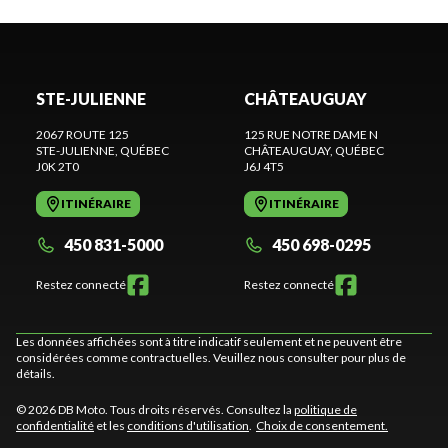
STE-JULIENNE
CHÂTEAUGUAY
2067 ROUTE 125
125 RUE NOTRE DAME N
STE-JULIENNE
, QUÉBEC
CHÂTEAUGUAY
, QUÉBEC
J0K 2T0
J6J 4T5
ITINÉRAIRE
ITINÉRAIRE
450 831-5000
450 698-0295
Restez connecté
Restez connecté
Les données affichées sont à titre indicatif seulement et ne peuvent être
considérées comme contractuelles. Veuillez nous consulter pour plus de
détails.
© 2026 DB Moto. Tous droits réservés. Consultez la
politique de
confidentialité
et les
conditions d'utilisation
.
Choix de consentement.