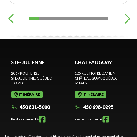
STE-JULIENNE
CHÂTEAUGUAY
2067 ROUTE 125
125 RUE NOTRE DAME N
STE-JULIENNE
, QUÉBEC
CHÂTEAUGUAY
, QUÉBEC
J0K 2T0
J6J 4T5
ITINÉRAIRE
ITINÉRAIRE
450 831-5000
450 698-0295
Restez connecté
Restez connecté
Les données affichées sont à titre indicatif seulement et ne peuvent être