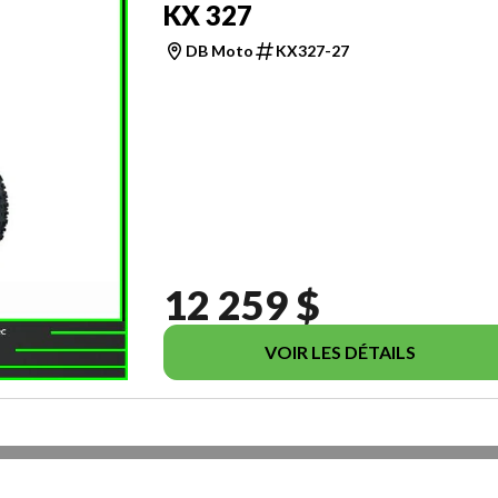
KX 327
DB Moto
KX327-27
12 259 $
VOIR LES DÉTAILS