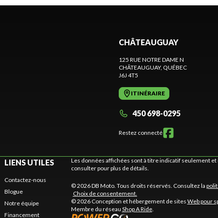
CHÂTEAUGUAY
125 RUE NOTRE DAME N
CHÂTEAUGUAY
, QUÉBEC
J6J 4T5
ITINÉRAIRE
450 698-0295
Restez connecté
Les données affichées sont à titre indicatif seulement 
LIENS UTILES
consulter pour plus de détails.
Contactez-nous
© 2026 DB Moto. Tous droits réservés. Consultez la
poli
Blogue
Choix de consentement.
© 2026 Conception et hébergement de sites
Web pour s
Notre équipe
Membre du réseau
Shop A Ride
.
Financement