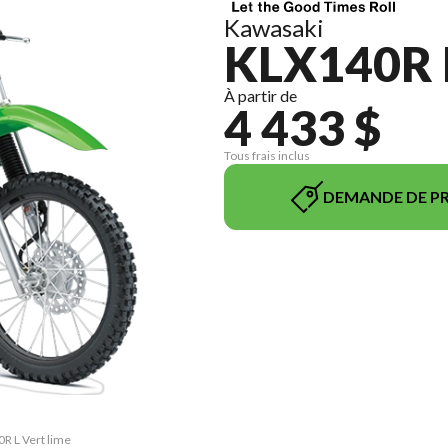
Kawasaki
KLX140R 
À partir de
4 433 $
Tous frais inclus
DEMANDE DE PR
0R L Vert lime