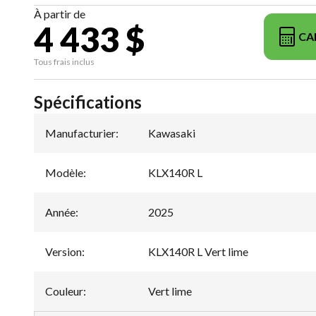
À partir de
4 433 $
CA
Tous frais inclus
Spécifications
Manufacturier
:
Kawasaki
Modèle
:
KLX140R L
Année
:
2025
Version
:
KLX140R L Vert lime
Couleur
:
Vert lime