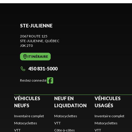
STE-JULIENNE
2067 ROUTE 125
STE-JULIENNE
, QUÉBEC
J0K 2T0
ITINÉRAIRE
450 831-5000
Restez connecté
VÉHICULES
NEUF EN
VÉHICULES
NEUFS
LIQUIDATION
USAGÉS
Inventaire complet
Motocyclettes
Inventaire complet
Motocyclettes
VTT
Motocyclettes
VTT
Côte-à-côtes
VTT