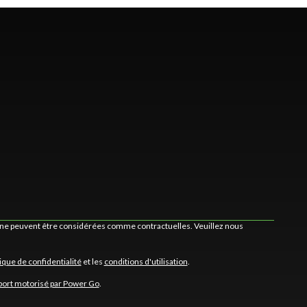
et ne peuvent être considérées comme contractuelles. Veuillez nous
tique de confidentialité
et les
conditions d'utilisation
.
port motorisé par Power Go
.