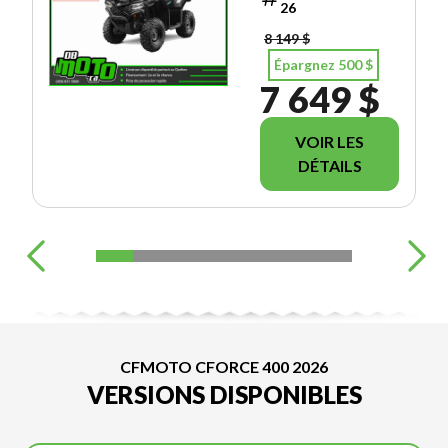
26
DISPONIBLE
8 149 $
**
Épargnez 500 $
7 649 $
VOIR LES
DÉTAILS
CFMOTO CFORCE 400 2026
VERSIONS DISPONIBLES