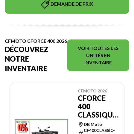
DEMANDE DE PRIX
CFMOTO CFORCE 400 2026
DÉCOUVREZ
VOIR TOUTES LES
UNITÉS EN
NOTRE
INVENTAIRE
INVENTAIRE
CFMOTO 2026
CFORCE
400
CLASSIQUE
** 0%
DB Moto
D'INTÉRÊT
CF400CLASSIC-