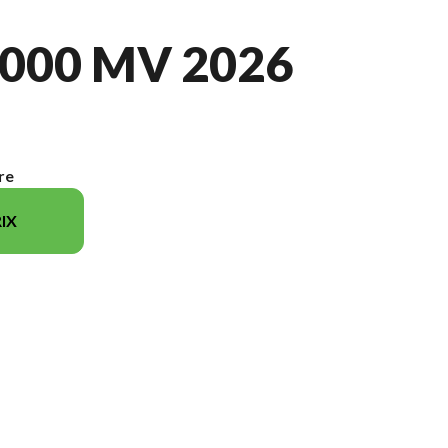
000 MV 2026
re
IX
le sur l'image est le CFORCE 1000 MV Bleu obscurité