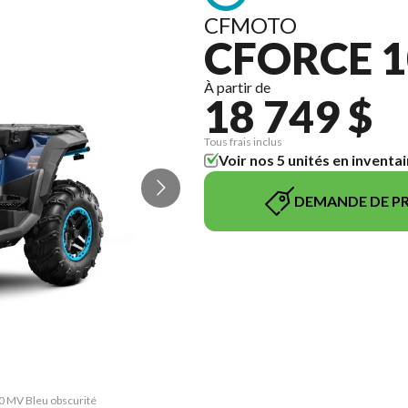
CFMOTO
CFORCE 1
À partir de
18 749 $
Tous frais inclus
Voir nos 5 unités en inventai
DEMANDE DE PR
0 MV Bleu obscurité
La version du modè