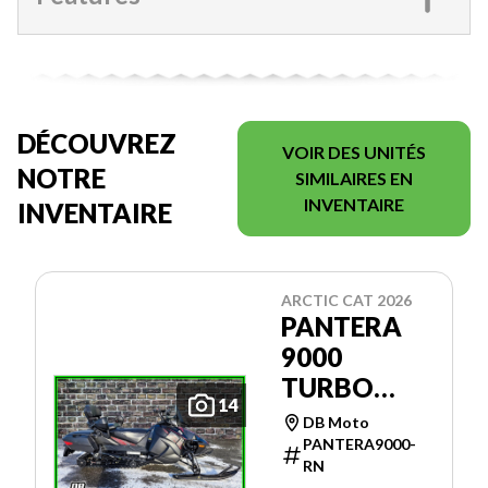
DÉCOUVREZ
VOIR DES UNITÉS
NOTRE
SIMILAIRES EN
INVENTAIRE
INVENTAIRE
ARCTIC CAT 2026
PANTERA
9000
TURBO
14
146'' ES
DB Moto
PANTERA9000-
RN