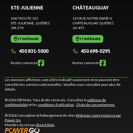
STE-JULIENNE
CHÂTEAUGUAY
2067 ROUTE 125
125 RUE NOTRE DAME N
STE-JULIENNE
, QUÉBEC
CHÂTEAUGUAY
, QUÉBEC
J0K 2T0
J6J 4T5
ITINÉRAIRE
ITINÉRAIRE
450 831-5000
450 698-0295
Restez connecté
Restez connecté
Les données affichées sont à titre indicatif seulement et ne peuvent être
considérées comme contractuelles. Veuillez nous consulter pour plus de
détails.
© 2026 DB Moto. Tous droits réservés. Consultez la
politique de
confidentialité
et les
conditions d'utilisation
.
Choix de consentement.
© 2026 Conception et hébergement de sites
Web pour sport motorisé par
Power Go
.
Membre du réseau
Shop A Ride
.