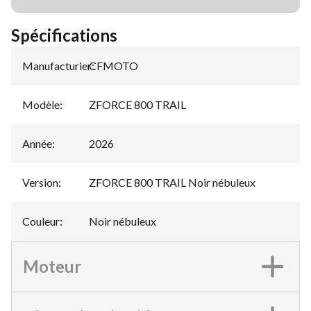
Spécifications
Manufacturier
CFMOTO
:
Modèle
:
ZFORCE 800 TRAIL
Année
:
2026
Version
:
ZFORCE 800 TRAIL Noir nébuleux
Couleur
:
Noir nébuleux
Moteur