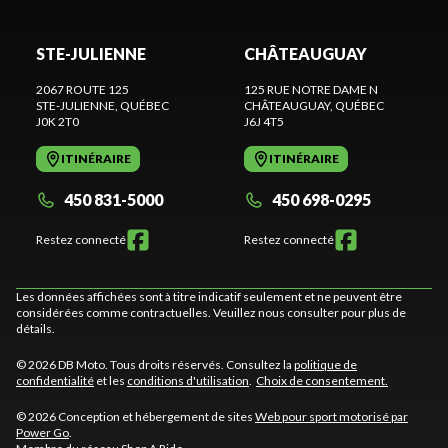
STE-JULIENNE
CHÂTEAUGUAY
2067 ROUTE 125
125 RUE NOTRE DAME N
STE-JULIENNE
, QUÉBEC
CHÂTEAUGUAY
, QUÉBEC
J0K 2T0
J6J 4T5
ITINÉRAIRE
ITINÉRAIRE
450 831-5000
450 698-0295
Restez connecté
Restez connecté
Les données affichées sont à titre indicatif seulement et ne peuvent être
considérées comme contractuelles. Veuillez nous consulter pour plus de
détails.
© 2026 DB Moto. Tous droits réservés. Consultez la
politique de
confidentialité
et les
conditions d'utilisation
.
Choix de consentement.
© 2026 Conception et hébergement de sites
Web pour sport motorisé par
Power Go
.