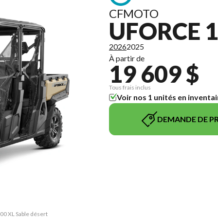
CFMOTO
UFORCE 1
2026
2025
À partir de
19 609 $
Tous frais inclus
Voir nos 1 unités en inventai
DEMANDE DE PR
00 XL Sable désert